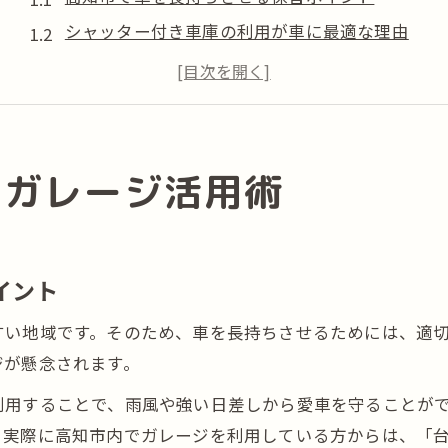
シャッター付き車庫の利用が車に最適な理由
高知市のガレージ選びで重視すべき設備とは
賃貸ガレージと一軒家の車保管の違い
車好きが高知市で選ぶガレージハウスの魅力
ガレージ付き住宅の賢い選択肢とは
のガレージ活用術
高知市のガレージ付き一軒家が人気の理由
車と暮らす快適空間を高知市で手に入れる方法
賃貸住宅でガレージ付き物件を探すコツ
イント
高知市で車庫付き住宅を選ぶ際の注意点
すい地域です。そのため、車を長持ちさせるためには、適
車好きに適した高知市のガレージ付き住宅比較
ジが懸念されます。
車好き必見の高知市ガレージ事情
利用することで、雨風や強い日差しから愛車を守ることが
高知市で注目されるガレージハウスの今
。実際に高知市内でガレージを利用している方からは、「