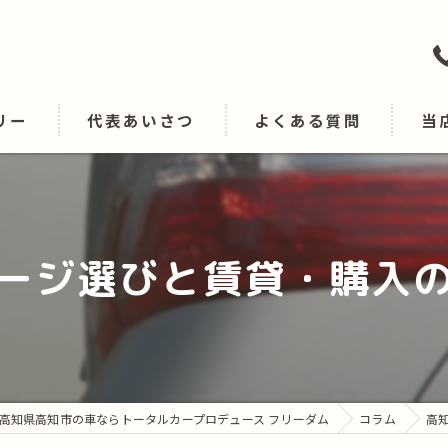
リー
代表あいさつ
よくある質問
当
販売
買取
ージ選びと賃貸・購入
修理
車検
カー
高知県高知市の車ならトータルカープロデュース フリーダム
コラム
高