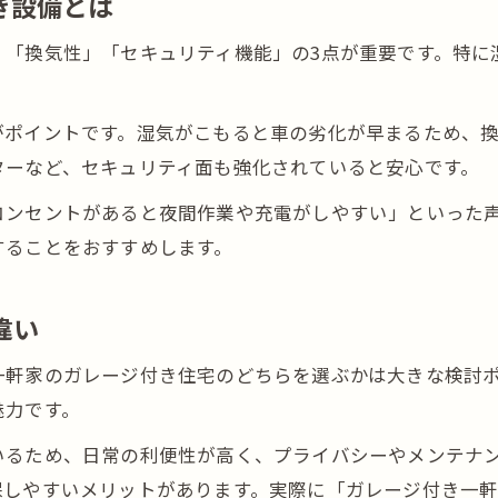
き設備とは
車好きに好評な高知市シャッター付き車庫の特徴
賃貸住宅でシャッター付き車庫を選ぶコツ
」「換気性」「セキュリティ機能」の3点が重要です。特に
高知市のシャッター付きガレージ最新事情
快適なカーライフを叶える保管法
がポイントです。湿気がこもると車の劣化が早まるため、
ターなど、セキュリティ面も強化されていると安心です。
高知市ガレージ利用で車を長持ちさせるコツ
車好きにおすすめの高知市保管スタイル
コンセントがあると夜間作業や充電がしやすい」といった
ガレージハウスで快適な車ライフを実現する方法
することをおすすめします。
高知市で車庫付き住宅を活用する生活術
違い
安心して車を預けるための高知市ガレージ選び
一軒家のガレージ付き住宅のどちらを選ぶかは大きな検討
魅力です。
いるため、日常の利便性が高く、プライバシーやメンテナ
しやすいメリットがあります。実際に「ガレージ付き一軒家 