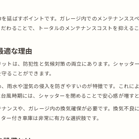
車庫付き一軒家賃貸の最新トレンドを解説
高知市のシャッター付き車庫賃貸物件事情
命を延ばすポイントです。ガレージ内でのメンテナンスス
車好きが高知市で重視するガレージ条件
こだわることで、トータルのメンテナンスコストを抑える
高知市の車庫付き住宅で快適な生活を送るには
賃貸と購入どちらが正解か徹底検討
最適な理由
高知市で車ガレージを賃貸するメリットと注意点
リットは、防犯性と気候対策の両立にあります。シャッタ
車庫付き一軒家購入の長所と短所を比較
を守ることができます。
高知市でガレージ選びに迷った時の判断基準
め、雨水や湿気の侵入を防ぎやすいのが特徴です。これに
賃貸ガレージと購入ガレージのコスト比較
に台風時期には、シャッターを閉めることで安心感が増す
車好きが高知市で賃貸か購入かを決める視点
テナンスや、ガレージ内の換気確保が必要です。換気不良
シャッター付き車庫が選ばれる理由
ッター付き車庫は非常に有力な選択肢です。
高知市で車を守るならシャッター付きが安心
ガレージにシャッターを設ける利点と実例