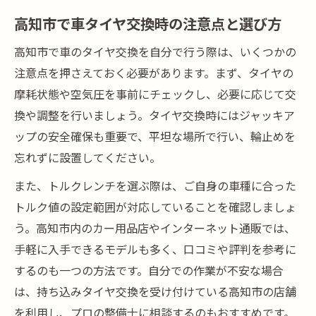
ト
高知市で車タイヤ交換時の注意点と選び方
車DIY派に高知市おすすめトルクレンチ特徴
高知市で車のタイヤ交換を自分で行う際は、いくつかの
高知市で車の安全守るトルクレンチ選定法
注意点を押さえておく必要があります。まず、タイヤの
高知市における車の持ち込みタイヤ交換完全ガ
摩耗状態や空気圧を事前にチェックし、必要に応じて交
イド
換や調整を行いましょう。タイヤ交換時にはジャッキア
高知市で車の持ち込みタイヤ交換方法を解
ップの安全確保も重要で、平坦な場所で行い、輪止めを
説
忘れずに設置してください。
車持ち込み交換時の高知市工賃相場を知る
また、トルクレンチを選ぶ際は、ご自身の車種に合った
高知市で車DIY派向けタイヤ交換手順紹介
トルク値の設定範囲が対応していることを確認しましょ
車の持ち込みタイヤ交換を高知市で成功さ
う。高知市内のカー用品店やインターネット通販では、
せる
手軽に入手できるモデルも多く、口コミや評判を参考に
高知市の車持ち込み交換で失敗しないコツ
するのも一つの方法です。自分での作業が不安な場合
は、持ち込みタイヤ交換を受け付けている高知市の店舗
を利用し、プロの整備士に相談するのもおすすめです。