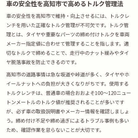
車の安全性を高知市で高めるトルク管理法
セルフ交換なら高知市で安全重視の車管理を実
現
車の安全性を高知市で維持・向上させるには、トルクレ
高知市で車セルフ交換時の安全管理ポイン
ンチを用いた正確なトルク管理が不可欠です。トルク管
ト
理とは、タイヤや重要なパーツの締め付けトルクを車両
車メンテナンスを高知市で安全に行う方法
メーカー指定値に合わせて管理することを指します。適
高知市で車セルフ交換を成功させるコツ
切なトルクで締めることで、走行中のナット緩みやタイ
ヤ脱落事故を防止できるのです。
車のトルク管理を高知市で徹底する重要性
高知市で車DIY交換時の安全確保ポイント
高知市の道路事情は急な坂道や峠道が多く、タイヤやホ
イールナットへの負担が大きくなりがちです。使用する
トルクレンチ選びで車の安全性を高知市で考え
トルクレンチは、普通車の場合おおよそ100〜120ニュー
る
トンメートルのトルク値が推奨されることが多いです
高知市で車の安全性を高めるトルクレンチ
が、必ず車の取扱説明書やメーカー情報を確認しましょ
選び
う。締め付け不足や締め過ぎによるトラブル事例も多い
車向けトルクレンチを高知市で選ぶコツ
ため、確認作業を怠らないことが大切です。
高知市で車タイヤ交換に最適な選定ポイン