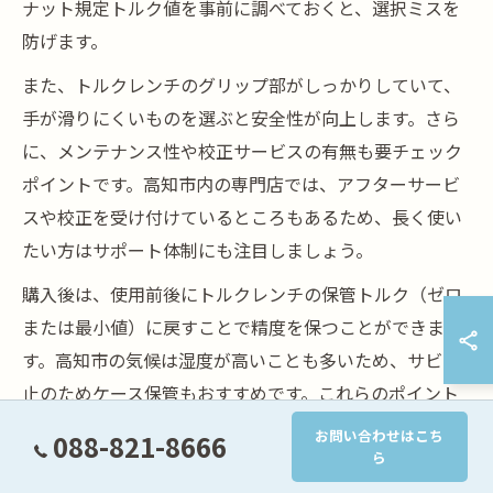
ナット規定トルク値を事前に調べておくと、選択ミスを
防げます。
また、トルクレンチのグリップ部がしっかりしていて、
手が滑りにくいものを選ぶと安全性が向上します。さら
に、メンテナンス性や校正サービスの有無も要チェック
ポイントです。高知市内の専門店では、アフターサービ
スや校正を受け付けているところもあるため、長く使い
たい方はサポート体制にも注目しましょう。
購入後は、使用前後にトルクレンチの保管トルク（ゼロ
または最小値）に戻すことで精度を保つことができま
す。高知市の気候は湿度が高いことも多いため、サビ防
止のためケース保管もおすすめです。これらのポイント
を押さえて選べば、安心してセルフメンテナンスが可能
お問い合わせはこち
088-821-8666
になります。
ら