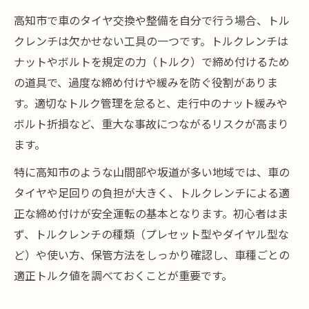
車タイヤ交換時の高知市トルク管理ポイン
高知市で車のタイヤ交換や整備を自分で行う場合、トル
ト
クレンチは欠かせない工具の一つです。トルクレンチは
ナットやボルトを規定の力（トルク）で締め付けるため
高知市で車の緩み防止に役立つ締付け術
の道具で、過度な締め付けや緩みを防ぐ役割がありま
車の持ち込み交換も高知市で安心トルク管
す。適切なトルク管理を怠ると、走行中のナット緩みや
理
ボルト折損など、重大な事故につながるリスクが高まり
高知市の車DIY派必見トルクレンチ選び方
ます。
タイヤ交換時の工賃節約に役立つ自力メンテの
特に高知市のような山間部や坂道が多い地域では、車の
秘訣
タイヤや足回りの負担が大きく、トルクレンチによる適
高知市で車タイヤ交換の工賃節約ポイント
正な締め付けが安全運転の基本となります。初心者はま
車持ち込みで高知市工賃を抑える方法
ず、トルクレンチの種類（プレセット型やダイヤル型な
高知市で車タイヤ交換安く済ませるコツ
ど）や使い方、保管方法をしっかり確認し、車種ごとの
車の工賃比較と高知市での節約術
適正トルク値を調べておくことが重要です。
高知市で車DIYタイヤ交換のコスト削減法